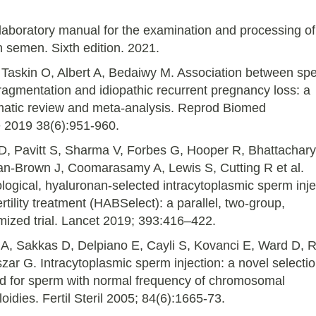
boratory manual for the examination and processing of
semen. Sixth edition. 2021.
 Taskin O, Albert A, Bedaiwy M. Association between sp
agmentation and idiopathic recurrent pregnancy loss: a
matic review and meta-analysis. Reprod Biomed
 2019 38(6):951-960.
 D, Pavitt S, Sharma V, Forbes G, Hooper R, Bhattachary
n-Brown J, Coomarasamy A, Lewis S, Cutting R et al.
logical, hyaluronan-selected intracytoplasmic sperm inje
fertility treatment (HABSelect): a parallel, two-group,
ized trial. Lancet 2019; 393:416–422.
A, Sakkas D, Delpiano E, Cayli S, Kovanci E, Ward D, R
zar G. Intracytoplasmic sperm injection: a novel selecti
d for sperm with normal frequency of chromosomal
oidies. Fertil Steril 2005; 84(6):1665-73.