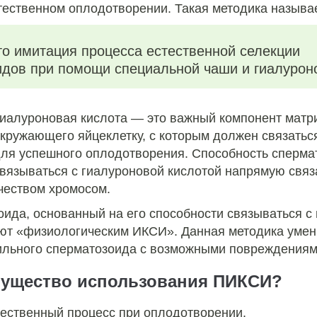
тественном оплодотворении. Такая методика назыв
о имитация процесса естественной селекции
дов при помощи специальной чаши и гиалурон
иалуроновая кислота — это важный компонент матри
кружающего яйцеклетку, с которым должен связатьс
ля успешного оплодотворения. Способность сперма
вязываться с гиалуроновой кислотой напрямую связа
чеством хромосом.
ида, основанный на его способности связываться с
ают «физиологическим ИКСИ». Данная методика уме
ильного сперматозоида с возможными повреждениям
мущество использования ПИКСИ?
тественный процесс при оплодотворении.