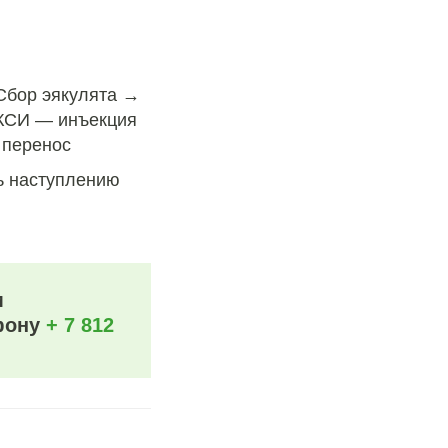
Сбор эякулята →
ИКСИ — инъекция
 перенос
ь наступлению
м
ефону
+ 7 812