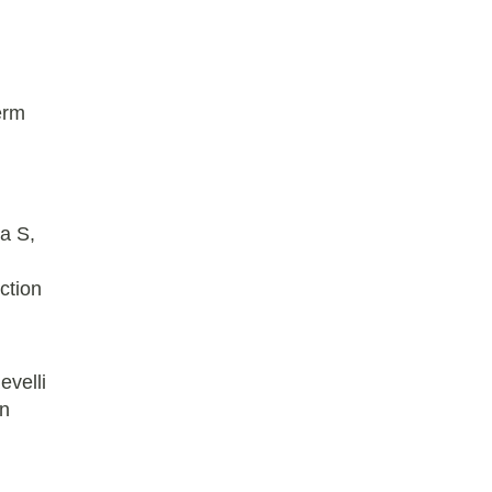
erm
a S,
ction
evelli
on