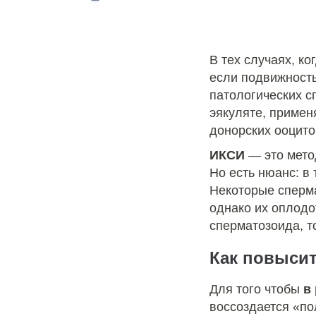
В тех случаях, к
если подвижность
патологических с
эякуляте, примен
донорских ооцито
ИКСИ
— это метод
Но есть нюанс: в
Некоторые сперм
однако их оплодо
сперматозоида, т
Как повыси
Для того чтобы
в 
воссоздается «по