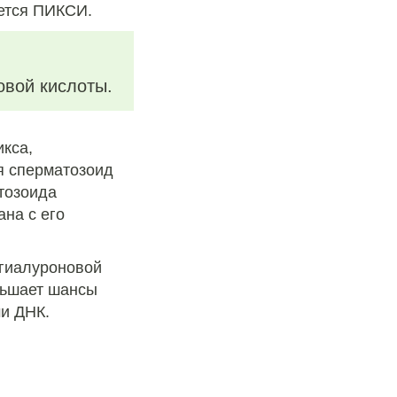
ается ПИКСИ.
овой кислоты.
кса,
я сперматозоид
тозоида
на с его
 гиалуроновой
ньшает шансы
и ДНК.