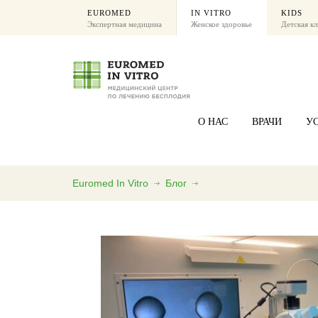
EUROMED
IN VITRO
KIDS
Экспертная медицина
Женское здоровье
Детская к
О НАС
ВРАЧИ
У
Euromed In Vitro
Блог