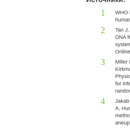
WHO la
human 
Tan J,
DNA fr
syste
Online
Miller
Kirkma
Physio
for in
random
Jakab 
A, Hus
metho
aneupl