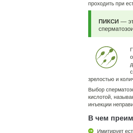
проходить при ес
ПИКСИ
— эт
сперматозои
Г
о
д
с
зрелостью и коли
Выбор сперматозо
кислотой, назыв
инъекции неправ
В чем преи
Имитирует ес