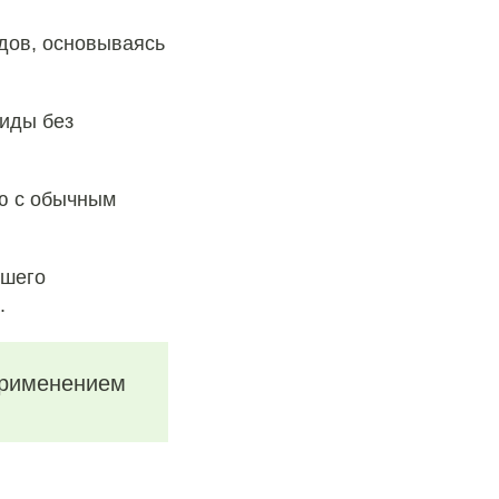
дов, основываясь
оиды без
ю с обычным
ршего
.
применением