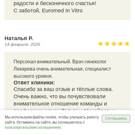
радости и бесконечного счастья!
С заботой, Euromed In Vitro
Наталья Р.
14 февраля, 2026
Персонал внимательный. Врач гинеколог
Лекарева очень внимательная, специалист
высокого уровня.
Ответ клиники:
Спасибо за ваш отзыв и тёплые слова.
Очень важно, что вы почувствовали
внимательное отношение команды и
профессионализм Татьяны Михайловны
Мы используем файлы cookie, чтобы улучшить работу
Лекаревой. Обязательно передадим
Соглашаюсь
сайта. Оставаясь на сайте, вы соглашаетесь с
доктору вашу благодарность. Желаем
пользовательским соглашением.
вам крепкого здоровья и спокойствия на