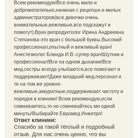
Всем рекомендую!Все очень мило и
доброжелательно,начиная с рецепшн и милых
администраторов(все девочки очень
внимательные,вежливые,все подскажут и
помогут).Врач репродуктолог Ирина Андреевна
Степанова-это врач с большой буквы.Высокий
профессионал,опытный и вежливый врач!
Анестезиолог Блинда И.В.-супер врач!Шутник и
профессионал!Все на одном дыхании!Все
мед.сестры всегда улыбаются,все помогают и
поддерживают!Даже младший мед.персонал и
те на том же уровне-
вежливые,аккуратные,поддерживают чистоту и
порядок в клинике! Всем рекомендую,если
сомневаетесь,то не сомневайтесь ми одной
минуты!Выбирайте Евромед Инвитро!
Ответ клиники:
Спасибо за такой тёплый и подробный
отзыв. Для нас очень ценно, что вы