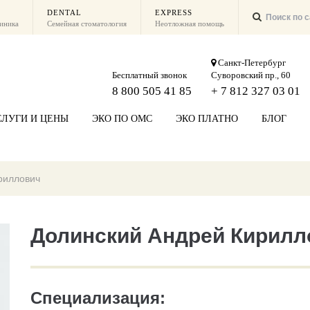
DENTAL
EXPRESS
линика
Семейная стоматология
Неотложная помощь
Санкт-Петербург
Бесплатный звонок
Суворовский пр., 60
8 800 505 41 85
+ 7 812 327 03 01
СЛУГИ И ЦЕНЫ
ЭКО ПО ОМС
ЭКО ПЛАТНО
БЛОГ
риллович
Долинский Андрей Кирилл
Специализация: