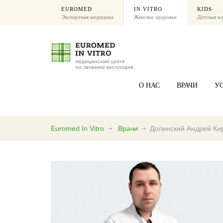
EUROMED
IN VITRO
KIDS
Экспертная медицина
Женское здоровье
Детская к
О НАС
ВРАЧИ
У
Euromed In Vitro
Врачи
Долинский Андрей Ки