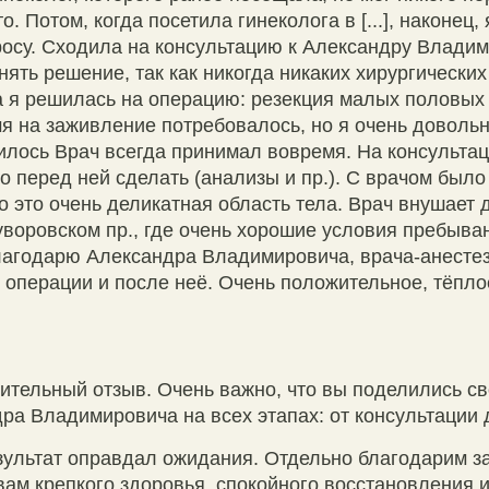
. Потом, когда посетила гинеколога в [...], наконец
росу. Сходила на консультацию к Александру Владим
ять решение, так как никогда никаких хирургически
 я решилась на операцию: резекция малых половых г
я на заживление потребовалось, но я очень довольн
лось Врач всегда принимал вовремя. На консультаци
о перед ней сделать (анализы и пр.). С врачом был
что это очень деликатная область тела. Врач внушае
воровском пр., где очень хорошие условия пребыван
лагодарю Александра Владимировича, врача-анестез
 операции и после неё. Очень положительное, тёпл
ительный отзыв. Очень важно, что вы поделились св
ра Владимировича на всех этапах: от консультации 
зультат оправдал ожидания. Отдельно благодарим за
ам крепкого здоровья, спокойного восстановления и