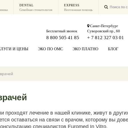
DENTAL
EXPRESS
линика
Семейная стоматология
Неотложная помощь
Санкт-Петербург
Бесплатный звонок
Суворовский пр., 60
8 800 505 41 85
+ 7 812 327 03 01
СЛУГИ И ЦЕНЫ
ЭКО ПО ОМС
ЭКО ПЛАТНО
БЛОГ
 врачей
врачей
 проходят лечение в нашей клинике, живут в других 
ется оставаться на связи с врачом, которому вы дов
онсультацию специалистов Euromed In Vitro.