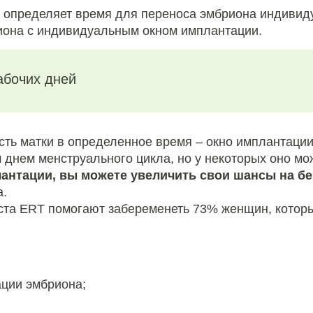
ый определяет время для переноса эмбриона индивид
иона с индивидуальным окном имплантации.
рабочих дней
ть матки в определенное время – окно имплантации
днем менструального цикла, но у некоторых оно мо
антации, вы можете увеличить свои шансы на б
а.
ста ERT помогают забеременеть 73% женщин, котор
ции эмбриона;