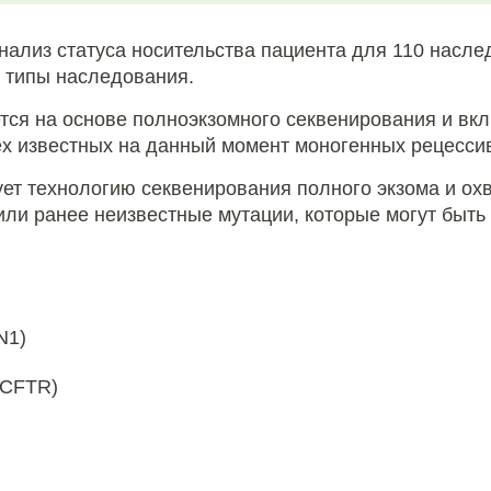
нализ статуса носительства пациента для 110 насл
 типы наследования.
ся на основе полноэкзомного секвенирования и вкл
ех известных на данный момент моногенных рецесси
ет технологию секвенирования полного экзома и ох
или ранее неизвестные мутации, которые могут быт
N1)
 CFTR)