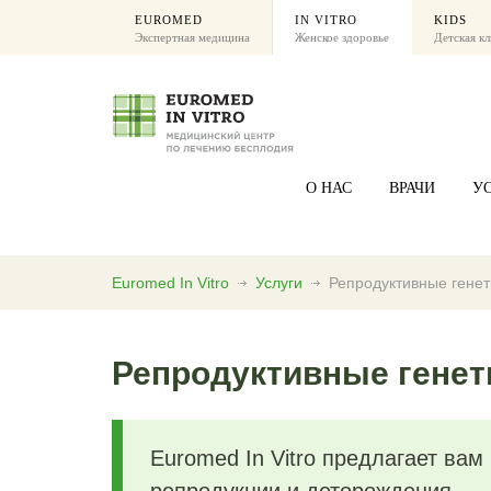
EUROMED
IN VITRO
KIDS
Экспертная медицина
Женское здоровье
Детская к
О НАС
ВРАЧИ
У
Euromed In Vitro
Услуги
Репродуктивные генет
Репродуктивные генет
Euromed In Vitro предлагает вам