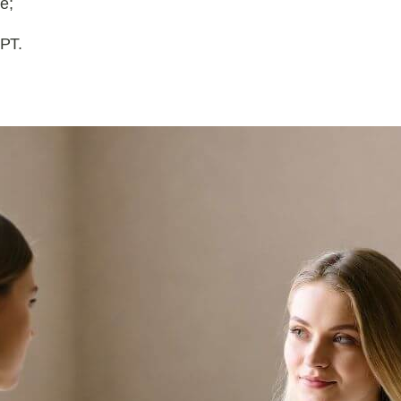
е;
РТ.