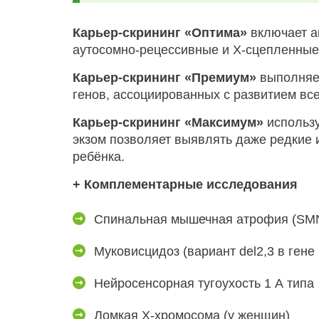
Карьер-скрининг «Оптима»
включает а
аутосомно-рецессивные и Х-сцепленные
Карьер-скрининг «Премиум»
выполняет
генов, ассоциированных с развитием вс
Карьер-скрининг «Максимум»
использу
экзом позволяет выявлять даже редкие 
ребёнка.
+ Комплементарные исследования
Спинальная мышечная атрофия (SM
Муковисцидоз (вариант del2,3 в гене
Нейросенсорная тугоухость 1 А типа
Ломкая Х-хромосома (у женщин)