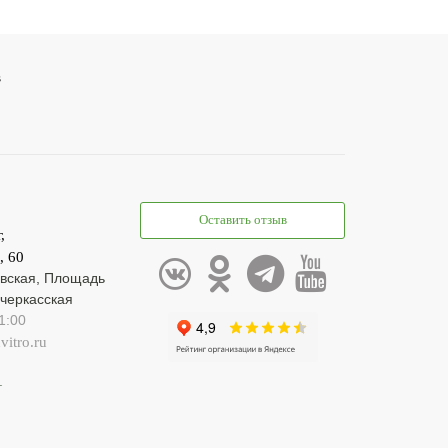
s
Оставить отзыв
,
, 60
вская, Площадь
черкасская
1:00
itro.ru
1