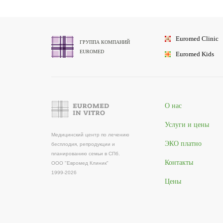
Euromed
Clinic
ГРУППА КОМПАНИЙ
EUROMED
Euromed
Kids
О нас
Услуги и цены
Медицинский центр по лечению
ЭКО платно
бесплодия, репродукции и
планированию семьи в СПб.
Контакты
ООО "Евромед Клиник"
1999-2026
Цены