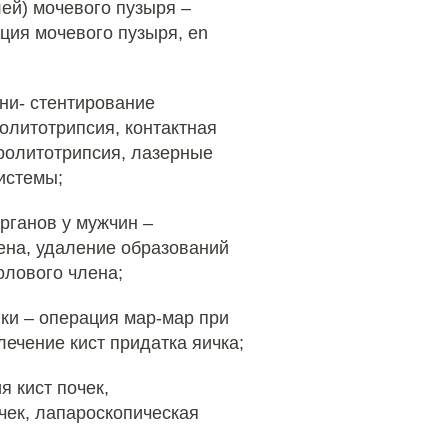
ей) мочевого пузыря –
ция мочевого пузыря, en
ни- стентирование
олитотрипсия, контактная
ролитотрипсия, лазерные
истемы;
рганов у мужчин –
лена, удаление образований
олового члена;
ки – операция мар-мар при
лечение кист придатка яичка;
я кист почек,
чек, лапароскопическая