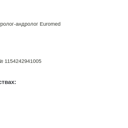
уролог-андролог Euromed
 № 1154242941005
твах: