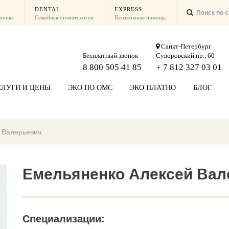
DENTAL
EXPRESS
линика
Семейная стоматология
Неотложная помощь
Санкт-Петербург
Бесплатный звонок
Суворовский пр., 60
8 800 505 41 85
+ 7 812 327 03 01
СЛУГИ И ЦЕНЫ
ЭКО ПО ОМС
ЭКО ПЛАТНО
БЛОГ
 Валерьевич
Емельяненко Алексей Вал
Специализации: