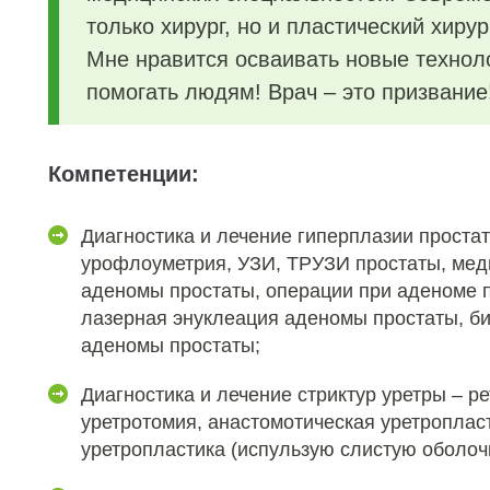
только хирург, но и пластический хирург
Мне нравится осваивать новые техноло
помогать людям! Врач – это призвание
Компетенции:
Диагностика и лечение гиперплазии проста
урофлоуметрия, УЗИ, ТРУЗИ простаты, мед
аденомы простаты, операции при аденоме п
лазерная энуклеация аденомы простаты, б
аденомы простаты;
Диагностика и лечение стриктур уретры – р
уретротомия, анастомотическая уретроплас
уретропластика (испульзую слистую оболоч