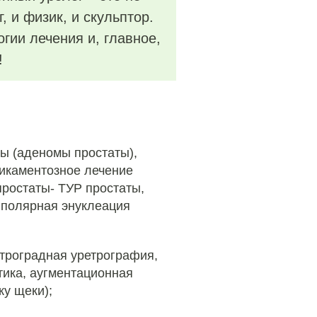
, и физик, и скульптор.
гии лечения и, главное,
!
ты (аденомы простаты),
икаментозное лечение
ростаты- ТУР простаты,
иполярная энуклеация
етроградная уретрография,
тика, аугментационная
ку щеки);