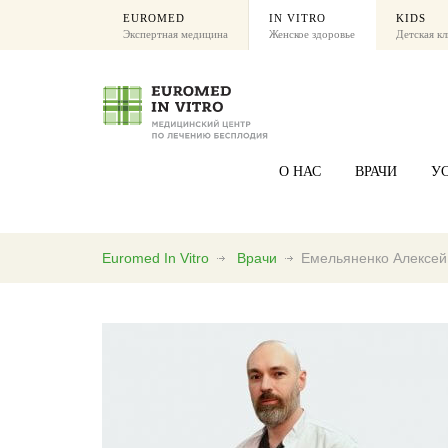
EUROMED
IN VITRO
KIDS
Экспертная медицина
Женское здоровье
Детская к
О НАС
ВРАЧИ
У
Euromed In Vitro
Врачи
Емельяненко Алексей