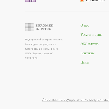
Euromed
Kids
О нас
Услуги и цены
Медицинский центр по лечению
ЭКО платно
бесплодия, репродукции и
планированию семьи в СПб.
Контакты
ООО "Евромед Клиник"
1999-2026
Цены
Лицензии на осуществление медицинской