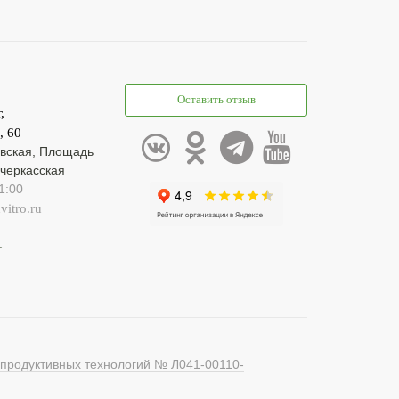
Оставить отзыв
,
, 60
вская, Площадь
черкасская
1:00
itro.ru
1
епродуктивных технологий № Л041-00110-