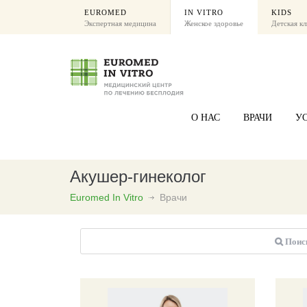
EUROMED
IN VITRO
KIDS
Экспертная медицина
Женское здоровье
Детская к
О НАС
ВРАЧИ
У
Акушер-гинеколог
Euromed In Vitro
Врачи