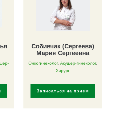
лья
Собивчак (Сергеева)
Мария Сергеевна
шер-
Онкогинеколог
,
Акушер-гинеколог
,
Хирург
м
Записаться на прием